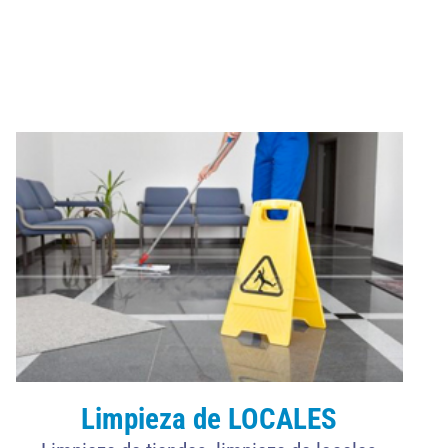
ema con
n,
 gracias
Limpieza de LOCALES