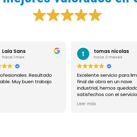
tomas nicolas
Marta Pobe
hace 3 meses
hace 3 meses
Excelente servicio para limpieza
final de obra en un nave
ndustrial, hemos quedado muy
satisfechos con el servicio y la
profesionalidad de la empresa,
Un placer trabajar c
Leer más
Leer más
repetiremos.
Atentos y resolutivo
de mantenimiento d
de tiendas y la limp
después de obras, p
nos olvidemos de l