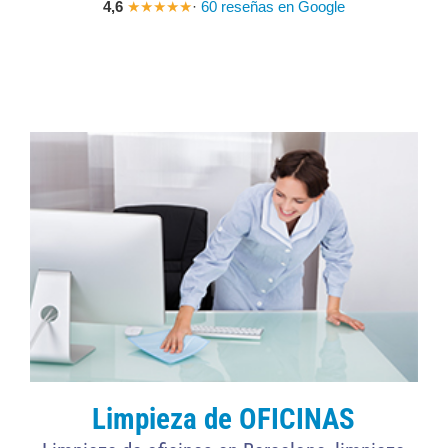
4,6
★★★★★
·
60 reseñas en Google
de entrada, si sist
maquina de inyecció
maravillosa. Muchas
Limpieza de OFICINAS