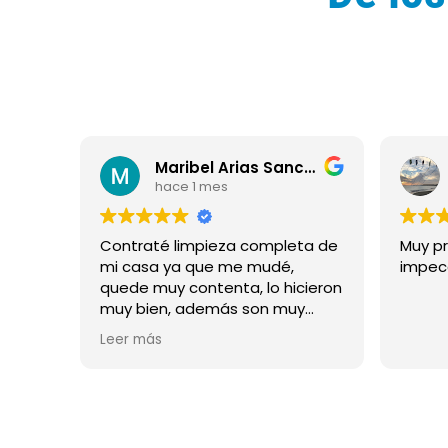
Maribel Arias Sanchez
Laia Sans
hace 1 mes
completa de
Muy profesionales. Resultado
mudé,
impecable. Muy buen trabajo
 lo hicieron
i
on muy
 detalle.
lavado de
 quedó todo
miendo.
a en
la campana